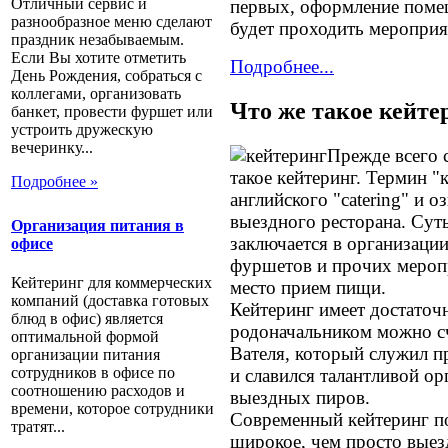
Отличный сервис и
первых, оформление поме
разнообразное меню сделают
будет проходить мероприя
праздник незабываемым.
Если Вы хотите отметить
Подробнее...
День Рождения, собраться с
коллегами, организовать
Что же такое кейте
банкет, провести фуршет или
устроить дружескую
вечеринку...
Прежде всего с
такое кейтеринг. Термин "
Подробнее »
английского "catering" и о
выездного ресторана. Сут
Организация питания в
заключается в организаци
офисе
фуршетов и прочих мероп
Кейтеринг для коммерческих
место прием пищи.
компаний (доставка готовых
Кейтеринг имеет достаточ
блюд в офис) является
родоначальником можно с
оптимальной формой
Вателя, который служил п
организации питания
сотрудников в офисе по
и славился талантливой о
соотношению расходов и
выездных пиров.
времени, которое сотрудники
Современный кейтеринг п
тратят...
широкое, чем просто выез