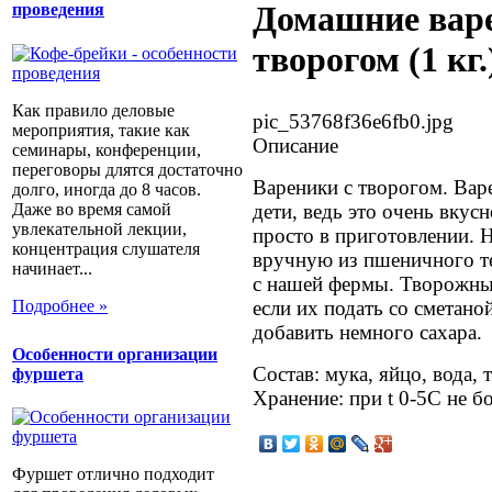
Домашние вар
проведения
творогом (1 кг.
Как правило деловые
pic_53768f36e6fb0.jpg
мероприятия, такие как
Описание
семинары, конференции,
переговоры длятся достаточно
Вареники с творогом. Вар
долго, иногда до 8 часов.
Даже во время самой
дети, ведь это очень вкусн
увлекательной лекции,
просто в приготовлении. 
концентрация слушателя
вручную из пшеничного те
начинает...
с нашей фермы. Творожные
Подробнее »
если их подать со сметано
добавить немного сахара.
Особенности организации
Состав: мука, яйцо, вода, т
фуршета
Хранение: при t 0-5С не бо
Фуршет отлично подходит