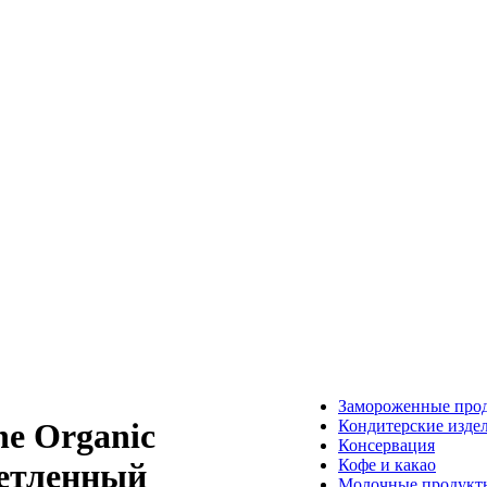
Замороженные про
Кондитерские изде
ne Organic
Консервация
Кофе и какао
етленный
Молочные продукт