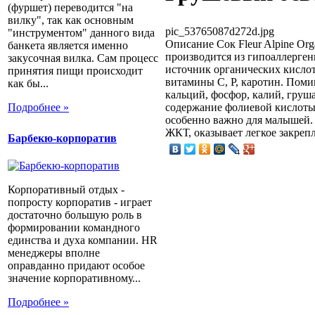
(фуршет) переводится "на
вилку", так как основным
pic_53765087d272d.jpg
"инструментом" данного вида
Описание
Сок Fleur Alpine Or
банкета является именно
производится из гипоаллерген
закусочная вилка. Сам процесс
источник органических кисло
принятия пищи происходит
витамины С, Р, каротин. Поми
как бы...
кальций, фосфор, калий, груш
Подробнее »
содержание фолиевой кислоты
особенно важно для малышей.
ЖКТ, оказывает легкое закреп
Барбекю-корпоратив
Корпоративный отдых -
попросту корпоратив - играет
достаточно большую роль в
формировании командного
единства и духа компании. HR
менеджеры вполне
оправданно придают особое
значение корпоративному...
Подробнее »