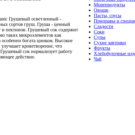
Морепродукты
Овощи
Пасты, соусы
ganic Грушевый осветленный -
Приправы и специ
ных сортов груш. Груша - ценный
Сладости
т и пектинов. Грушевый сок содержит
Соки
мо таких микроэлементов как
Супы
а особенно богата цинком. Высокое
Сухие завтраки
 улучшает кроветворение, что
Фрукты
 Грушевый сок нормализует работу
Хлебобулочные изд
ляющее действие.
Чай