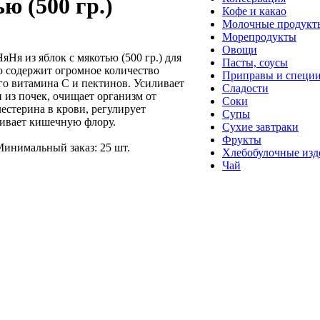
ю (500 гр.)
Кофе и какао
Молочные продукт
Морепродукты
Овощи
Ня из яблок с мякотью (500 гр.) для
Пасты, соусы
ью содержит огромное количество
Приправы и специ
го витамина С и пектинов. Усиливает
Сладости
 из почек, очищает организм от
Соки
естерина в крови, регулирует
Супы
ливает кишечную флору.
Сухие завтраки
Фрукты
 Минимальный заказ: 25 шт.
Хлебобулочные изд
Чай