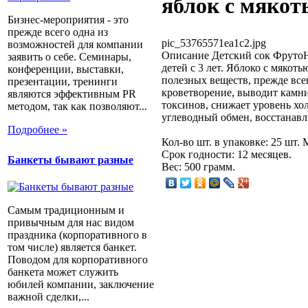
яблок с мякоть
Бизнес-мероприятия - это
прежде всего одна из
pic_53765571ea1c2.jpg
возможностей для компании
Описание
Детский сок ФрутоНя
заявить о себе. Семинары,
детей с 3 лет. Яблоко с мякот
конференции, выставки,
полезных веществ, прежде все
презентации, тренинги
кроветворение, выводит камни
являются эффективным PR
токсинов, снижает уровень хол
методом, так как позволяют...
углеводный обмен, восстанав
Подробнее »
Кол-во шт. в упаковке: 25 шт.
Срок годности: 12 месяцев.
Банкеты бывают разные
Вес: 500 грамм.
Самым традиционным и
привычным для нас видом
праздника (корпоративного в
том числе) является банкет.
Поводом для корпоративного
банкета может служить
юбилей компании, заключение
важной сделки,...