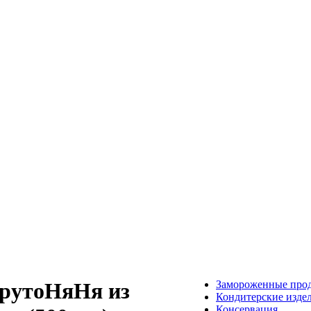
Замороженные про
ФрутоНяНя из
Кондитерские изде
Консервация