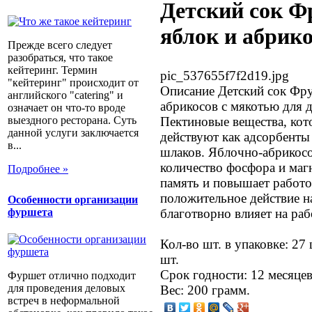
Детский сок Ф
яблок и абрик
Прежде всего следует
разобраться, что такое
кейтеринг. Термин
pic_537655f7f2d19.jpg
"кейтеринг" происходит от
Описание
Детский сок Фру
английского "catering" и
абрикосов с мякотью для д
означает он что-то вроде
выездного ресторана. Суть
Пектиновые вещества, кот
данной услуги заключается
действуют как адсорбенты
в...
шлаков. Яблочно-абрикос
количество фосфора и маг
Подробнее »
память и повышает работо
положительное действие н
Особенности организации
фуршета
благотворно влияет на раб
Кол-во шт. в упаковке: 27
шт.
Срок годности: 12 месяцев
Фуршет отлично подходит
для проведения деловых
Вес: 200 грамм.
встреч в неформальной