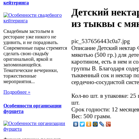
кейтеринга
Детский нект
из тыквы с мяк
Свадебным застольем в
ресторане уже никого не
pic_537656443c0a7.jpg
удивить, и не порадовать.
Описание
Детский нектар 
Современные пары стремятся
сделать свою свадьбу
мякотью (500 гр.) для дете
оригинальной, яркой и
каротином, есть в нем и с
запоминающейся.
группы В. Благодаря соде
Тематические вечеринки,
тыквенный сок и нектар п
торжественные
мероприятия...
сердечно-сосудистой систе
Подробнее »
Кол-во шт. в упаковке: 25
шт.
Особенности организации
Срок годности: 12 месяцев
фуршета
Вес: 500 грамм.