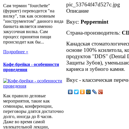
pic_53764f47d527c.jpg
Сам термин "fourchette"
Описание
(фуршет) переводится "на
вилку", так как основным
"инструментом" данного вида
Вкус:
Peppermint
банкета является именно
закусочная вилка. Сам
Страна-производитель:
С
процесс принятия пищи
происходит как бы...
Канадская стоматологическ
основе 100% ксилитола, к
Подробнее »
продуктов "DDS" (Dental 
Защиты Зубов), уменьша
Кофе-брейки - особенности
кариеса и зубного камня.
проведения
Вкус - классическая перечн
Как правило деловые
мероприятия, такие как
семинары, конференции,
переговоры длятся достаточно
долго, иногда до 8 часов.
Даже во время самой
увлекательной лекции,