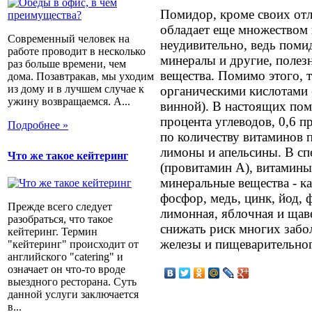
Помидор, кроме своих отл
обладает еще множеством 
Современный человек на
неудивительно, ведь поми
работе проводит в несколько
минералы и другие, полез
раз больше времени, чем
вещества. Помимо этого, 
дома. Позавтракав, мы уходим
из дому и в лучшем случае к
органическими кислотами 
ужину возвращаемся. А...
винной). В настоящих пом
процента углеводов, 0,6 п
Подробнее »
по количеству витаминов
лимоны и апельсины. В сп
Что же такое кейтеринг
(провитамин А), витамины 
минеральные вещества - ка
фосфор, медь, цинк, йод, 
Прежде всего следует
лимонная, яблочная и щав
разобраться, что такое
снижать риск многих забо
кейтеринг. Термин
железы и пищеварительног
"кейтеринг" происходит от
английского "catering" и
означает он что-то вроде
выездного ресторана. Суть
данной услуги заключается
в...