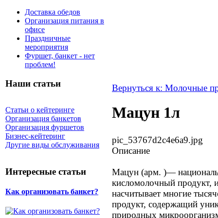
Доставка обедов
Организация питания в
офисе
Праздничные
мероприятия
Фуршет, банкет - нет
проблем!
Наши статьи
Вернуться к: Молочные п
Мацун 1л
Статьи о кейтеринге
Организация банкетов
Организация фуршетов
Бизнес-кейтеринг
pic_53767d2c4e6a9.jpg
Другие виды обслуживания
Описание
Интересные статьи
Мацун (арм. )— национал
кисломолочный продукт, и
Как организовать банкет?
насчитывает многие тысяч
продукт, содержащий уни
природных микроорганиз