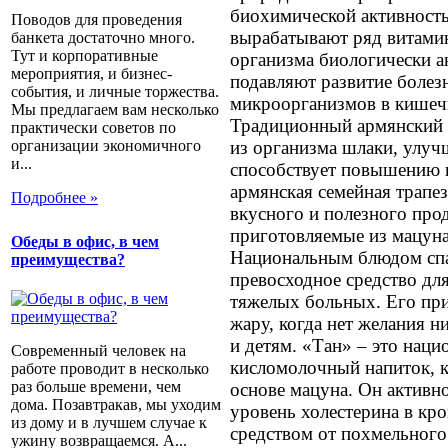
биохимической активность
Поводов для проведения
вырабатывают ряд витами
банкета достаточно много.
Тут и корпоративные
организма биологически а
мероприятия, и бизнес-
подавляют развитие боле
события, и личные торжества.
микроорганизмов в кишечн
Мы предлагаем вам несколько
Традиционный армянский 
практически советов по
организации экономичного
из организма шлаки, улуч
и...
способствует повышению 
армянская семейная трапез
Подробнее »
вкусного и полезного про
приготовляемые из мацун
Обеды в офис, в чем
Национальным блюдом спас
преимущества?
превосходное средство для
тяжелых больных. Его пр
жару, когда нет желания ни
и детям. «Тан» – это наци
Современный человек на
кисломолочный напиток, к
работе проводит в несколько
раз больше времени, чем
основе мацуна. Он активно
дома. Позавтракав, мы уходим
уровень холестерина в кр
из дому и в лучшем случае к
средством от похмельного
ужину возвращаемся. А...