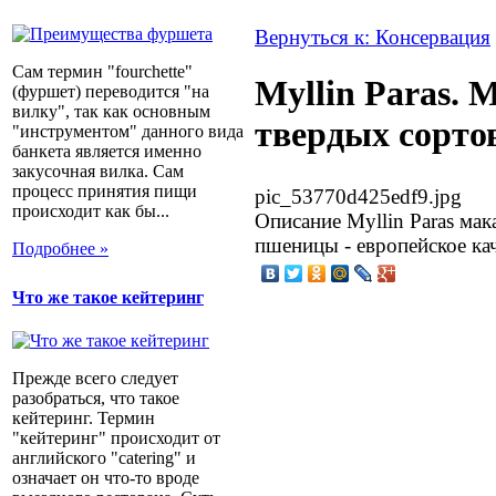
Вернуться к: Консервация
Сам термин "fourchette"
Myllin Paras. 
(фуршет) переводится "на
вилку", так как основным
твердых сорт
"инструментом" данного вида
банкета является именно
закусочная вилка. Сам
процесс принятия пищи
pic_53770d425edf9.jpg
происходит как бы...
Описание
Мyllin Paras ма
пшеницы - европейское кач
Подробнее »
Что же такое кейтеринг
Прежде всего следует
разобраться, что такое
кейтеринг. Термин
"кейтеринг" происходит от
английского "catering" и
означает он что-то вроде