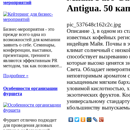
мероприятий
Antigua. 50 ка
pic_537648c162c2c.jpg
Бизнес-мероприятия - это
Описание
.), в одном из с
прежде всего одна из
известных кофейных реги
возможностей для компании
индейцев Майя. Почвы в э
заявить о себе. Семинары,
климат солнечный с низко
конференции, выставки,
презентации, тренинги
способствует вызреванию 
являются эффективным PR
которые высоко ценятся зн
методом, так как позволяют...
Света. Обладает невероят
неповторимым ароматом с
Подробнее »
насыщенным мягким барха
уловимой кислотностью, х
Особенности организации
фуршета
экзотических фруктов. Ко
универсальному стандарту
кбольшинству выпускаемы
Фуршет отлично подходит
для проведения деловых