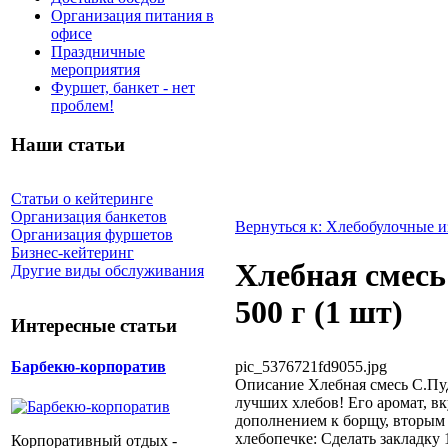
Организация питания в
офисе
Праздничные
мероприятия
Фуршет, банкет - нет
проблем!
Наши статьи
Статьи о кейтеринге
Организация банкетов
Вернуться к: Хлебобулочные и
Организация фуршетов
Бизнес-кейтеринг
Хлебная смесь
Другие виды обслуживания
500 г (1 шт)
Интересные статьи
pic_5376721fd9055.jpg
Барбекю-корпоратив
Описание
Хлебная смесь С.Пуд
лучших хлебов! Его аромат, вк
дополнением к борщу, вторым
хлебопечке: Сделать закладку 
Корпоративный отдых -