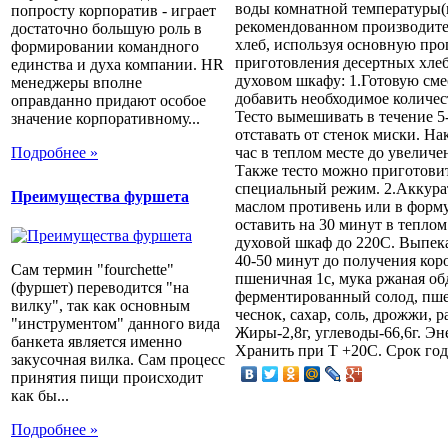
воды комнатной температуры(к
попросту корпоратив - играет
рекомендованном производите
достаточно большую роль в
хлеб, используя основную прог
формировании командного
приготовления десертных хлеб
единства и духа компании. HR
духовом шкафу: 1.Готовую сме
менеджеры вполне
добавить необходимое количес
оправданно придают особое
Тесто вымешивать в течение 5-
значение корпоративному...
отставать от стенок миски. На
Подробнее »
час в теплом месте до увеличе
Также тесто можно приготовит
специальный режим. 2.Аккура
Преимущества фуршета
маслом противень или в форм
оставить на 30 минут в теплом
духовой шкаф до 220С. Выпека
40-50 минут до получения коро
Сам термин "fourchette"
пшеничная 1с, мука ржаная об
(фуршет) переводится "на
ферментированный солод, пше
вилку", так как основным
чеснок, сахар, соль, дрожжи, 
"инструментом" данного вида
Жиры-2,8г, углеводы-66,6г. Эн
банкета является именно
Хранить при Т +20C. Срок год
закусочная вилка. Сам процесс
принятия пищи происходит
как бы...
Подробнее »