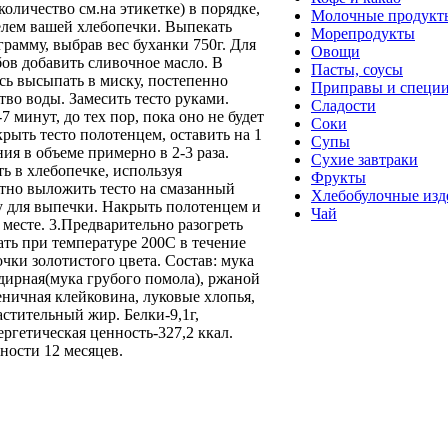
оличество см.на этикетке) в порядке,
Молочные продукт
лем вашей хлебопечки. Выпекать
Морепродукты
рамму, выбрав вес буханки 750г. Для
Овощи
ов добавить сливочное масло. В
Пасты, соусы
сь высыпать в миску, постепенно
Приправы и специ
тво воды. Замесить тесто руками.
Сладости
7 минут, до тех пор, пока оно не будет
Соки
крыть тесто полотенцем, оставить на 1
Супы
ния в объеме примерно в 2-3 раза.
Сухие завтраки
ь в хлебопечке, используя
Фрукты
тно выложить тесто на смазанный
Хлебобулочные изд
у для выпечки. Накрыть полотенцем и
Чай
 месте. 3.Предварительно разогреть
ть при температуре 200С в течение
чки золотистого цвета. Состав: мука
дирная(мука грубого помола), ржаной
ничная клейковина, луковые хлопья,
растительный жир. Белки-9,1г,
ергетическая ценность-327,2 ккал.
ности 12 месяцев.