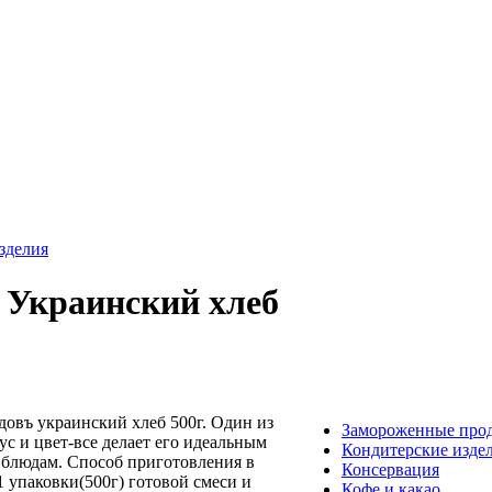
зделия
 Украинский хлеб
овъ украинский хлеб 500г. Один из
Замороженные про
ус и цвет-все делает его идеальным
Кондитерские изде
 блюдам. Способ приготовления в
Консервация
1 упаковки(500г) готовой смеси и
Кофе и какао