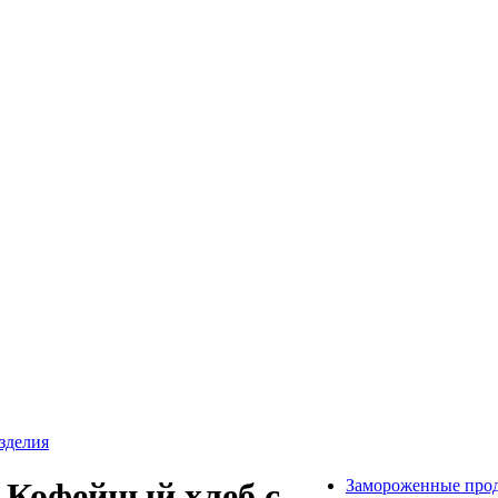
зделия
Замороженные про
 Кофейный хлеб с