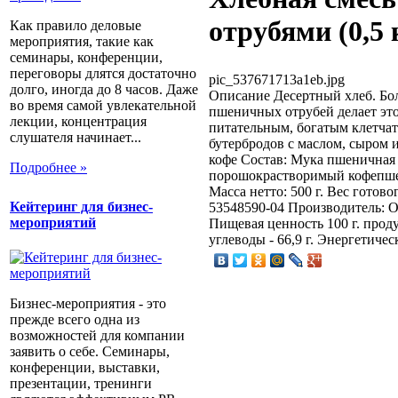
отрубями (0,5 
Как правило деловые
мероприятия, такие как
семинары, конференции,
переговоры длятся достаточно
pic_537671713a1eb.jpg
долго, иногда до 8 часов. Даже
Описание
Десертный хлеб. Бо
во время самой увлекательной
пшеничных отрубей делает это
лекции, концентрация
питательным, богатым клетчат
слушателя начинает...
бутербродов с маслом, сыром 
кофе Состав: Мука пшеничная 
Подробнее »
порошокрастворимый кофепшен
Масса нетто: 500 г. Вес готово
Кейтеринг для бизнес-
53548590-04 Производитель: 
мероприятий
Пищевая ценность 100 г. продукт
углеводы - 66,9 г. Энергетичес
Бизнес-мероприятия - это
прежде всего одна из
возможностей для компании
заявить о себе. Семинары,
конференции, выставки,
презентации, тренинги