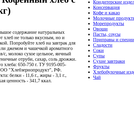
Кондитерские изде
Консервация
кг)
Кофе и какао
Молочные продукт
Морепродукты
Овощи
льшое содержание натуральных
Пасты, соусы
т хлеб не только вкусным, но и
Приправы и специ
кой. Попробуйте хлеб на завтрак для
Сладости
или джемом и чашечкой ароматного
Соки
в/с, молоко сухое цельное, яичный
Супы
ичные отруби, сахар, соль дрожжи.
Сухие завтраки
го хлеба: 650-750 г. ТУ 9195-005-
Фрукты
ООО "Хлебзернопродукт", РФ.
Хлебобулочные изд
а: белки - 11,6 г., жиры - 3,1 г.,
Чай
кая ценность - 341,7 ккал.