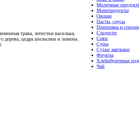
Молочные продукт
Морепродукты
Овощи
Пасты, соусы
Приправы и специ
Сладости
имонная трава, лепестки василька,
Соки
о дерева, цедра апельсина и лимона.
Супы
5
Сухие завтраки
Фрукты
Хлебобулочные изд
Чай