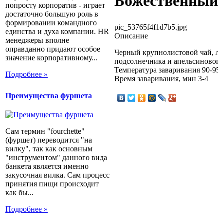
Божественный
попросту корпоратив - играет
достаточно большую роль в
формировании командного
pic_53765f4f1d7b5.jpg
единства и духа компании. HR
Описание
менеджеры вполне
оправданно придают особое
Черный крупнолистовой чай, л
значение корпоративному...
подсолнечника и апельсиновог
Температура заваривания 90-9
Подробнее »
Время заваривания, мин 3-4
Преимущества фуршета
Сам термин "fourchette"
(фуршет) переводится "на
вилку", так как основным
"инструментом" данного вида
банкета является именно
закусочная вилка. Сам процесс
принятия пищи происходит
как бы...
Подробнее »