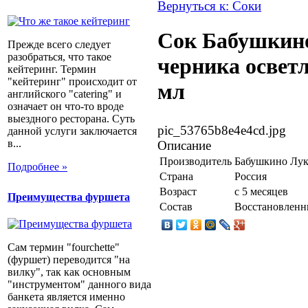
Вернуться к: Соки
Сок Бабушкин
Прежде всего следует
разобраться, что такое
черника осветл 
кейтеринг. Термин
"кейтеринг" происходит от
мл
английского "catering" и
означает он что-то вроде
выездного ресторана. Суть
pic_53765b8e4e4cd.jpg
данной услуги заключается
в...
Описание
Производитель
Бабушкино Лу
Подробнее »
Страна
Россия
Возраст
с 5 месяцев
Преимущества фуршета
Состав
Восстановленн
Сам термин "fourchette"
(фуршет) переводится "на
вилку", так как основным
"инструментом" данного вида
банкета является именно