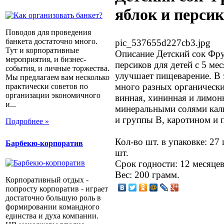
яблок и перси
Поводов для проведения
банкета достаточно много.
pic_537655d227cb3.jpg
Тут и корпоративные
Описание
Детский сок Фру
мероприятия, и бизнес-
персиков для детей с 5 ме
события, и личные торжества.
улучшает пищеварение. В 
Мы предлагаем вам несколько
много разных органически
практически советов по
организации экономичного
винная, хининная и лимонн
и...
минеральными солями кали
и группы В, каротином и 
Подробнее »
Кол-во шт. в упаковке: 27
Барбекю-корпоратив
шт.
Срок годности: 12 месяцев
Вес: 200 грамм.
Корпоративный отдых -
попросту корпоратив - играет
достаточно большую роль в
формировании командного
единства и духа компании.