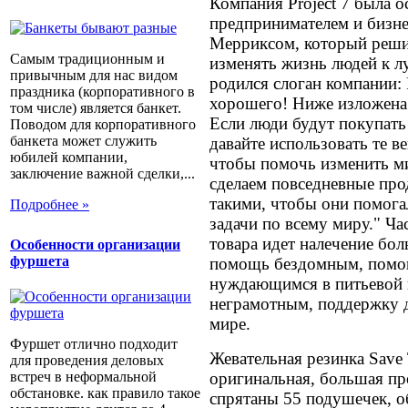
Компания Project 7 была 
предпринимателем и бизн
Мерриксом, который решил
Самым традиционным и
изменять жизнь людей к л
привычным для нас видом
родился слоган компании:
праздника (корпоративного в
хорошего! Ниже изложена
том числе) является банкет.
Если люди будут покупать
Поводом для корпоративного
банкета может служить
давайте использовать те в
юбилей компании,
чтобы помочь изменить ми
заключение важной сделки,...
сделаем повседневные пр
такими, чтобы они помога
Подробнее »
задачи по всему миру." Ч
товара идет налечение бол
Особенности организации
фуршета
помощь бездомным, помо
нуждающимся в питьевой 
неграмотным, поддержку д
мире.
Фуршет отлично подходит
Жевательная резинка Save 
для проведения деловых
оригинальная, большая про
встреч в неформальной
обстановке. как правило такое
спрятаны 55 подушечек,