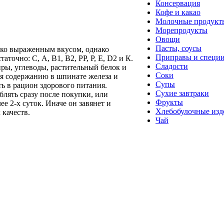
Консервация
Кофе и какао
Молочные продукт
Морепродукты
Овощи
Пасты, соусы
рко выраженным вкусом, однако
Приправы и специ
аточно: С, А, В1, В2, РР, Р, Е, D2 и К.
Сладости
ры, углеводы, растительный белок и
Соки
ря содержанию в шпинате железа и
Супы
ь в рацион здорового питания.
Сухие завтраки
лять сразу после покупки, или
Фрукты
ее 2-х суток. Иначе он завянет и
Хлебобулочные изд
 качеств.
Чай