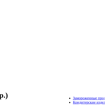
р.)
Замороженные про
Кондитерские изде