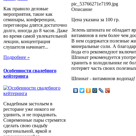
pic_53766271e7199.jpg
Как правило деловые
Описание
мероприятия, такие как
семинары, конференции,
Цена указана за 100 гр.
переговоры длятся достаточно
Зелень шпината не обладает я
долго, иногда до 8 часов. Даже
витаминов в нем более чем дост
во время самой увлекательной
В нем содержатся полезные жи
лекции, концентрация
минеральные соли. А благода
слушателя начинает...
йода его рекомендуют включит
Подробнее »
Шпинат рекомендуется употреб
хранить в холодильнике не бол
потеряет часть своих полезных
Особенности свадебного
кейтеринга
Шпинат - витаминов водопад!
Свадебным застольем в
ресторане уже никого не
удивить, и не порадовать.
Современные пары стремятся
сделать свою свадьбу
оригинальной, яркой и