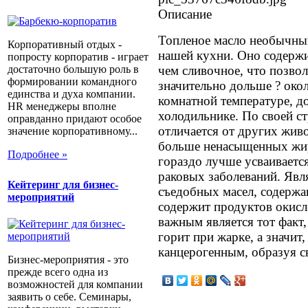
Описание
Топленое масло необычны
Корпоративный отдых -
нашей кухни. Оно содерж
попросту корпоратив - играет
достаточно большую роль в
чем сливочное, что позвол
формировании командного
значительно дольше ? окол
единства и духа компании.
комнатной температуре, до
HR менеджеры вполне
холодильнике. По своей с
оправданно придают особое
отличается от других жив
значение корпоративному...
больше ненасыщенных жир
Подробнее »
гораздо лучше усваивается
раковых заболеваний. Явл
Кейтеринг для бизнес-
съедобных масел, содержа
мероприятий
содержит продуктов окисл
важным является тот факт,
горит при жарке, а значит,
канцерогенным, образуя с
Бизнес-мероприятия - это
прежде всего одна из
возможностей для компании
заявить о себе. Семинары,