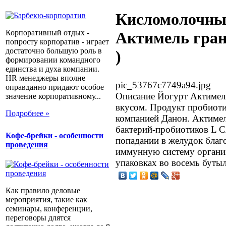
Кисломолочны
Корпоративный отдых -
Актимель грана
попросту корпоратив - играет
достаточно большую роль в
)
формировании командного
единства и духа компании.
HR менеджеры вполне
pic_53767c7749a94.jpg
оправданно придают особое
Описание
Йогурт Актимел
значение корпоративному...
вкусом. Продукт пробиоти
Подробнее »
компанией Данон. Актиме
бактерий-пробиотиков L CA
Кофе-брейки - особенности
попадании в желудок благ
проведения
иммунную систему организ
упаковках во восемь бутыл
Как правило деловые
мероприятия, такие как
семинары, конференции,
переговоры длятся