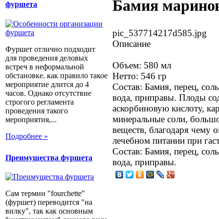
Бамия маринов
фуршета
pic_537714217d585.jpg
Описание
Фуршет отлично подходит
для проведения деловых
Объем: 580 мл
встреч в неформальной
Нетто: 546 гр
обстановке. как правило такое
мероприятие длится до 4
Состав: Бамия, перец, соль
часов. Однако отсутствие
вода, приправы. Плоды со
строгого регламента
аскорбиновую кислоту, ка
проведения такого
минеральные соли, большо
мероприятия,...
веществ, благодаря чему 
Подробнее »
лечебном питании при гас
Состав: Бамия, перец, соль
Преимущества фуршета
вода, приправы.
Сам термин "fourchette"
(фуршет) переводится "на
вилку", так как основным