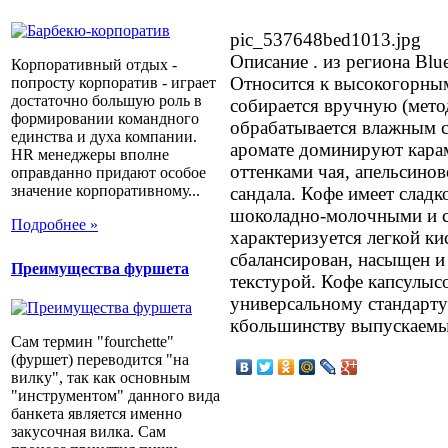
pic_537648bed1013.jpg
Описание
. из региона Blu
Корпоративный отдых -
Относится к высокогорным
попросту корпоратив - играет
достаточно большую роль в
собирается вручную (метод
формировании командного
обрабатывается влажным с
единства и духа компании.
аромате доминируют карам
HR менеджеры вполне
оттенками чая, апельсино
оправданно придают особое
значение корпоративному...
сандала. Кофе имеет сладк
шоколадно-молочными и 
Подробнее »
характеризуется легкой к
сбалансирован, насыщен и
Преимущества фуршета
текстурой. Кофе капсулыс
универсальному стандарту
кбольшинству выпускаемы
Сам термин "fourchette"
(фуршет) переводится "на
вилку", так как основным
"инструментом" данного вида
банкета является именно
закусочная вилка. Сам