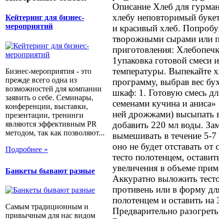
Описание
Хлеб для гурман
хлебу неповторимый букет
Кейтеринг для бизнес-
мероприятий
и красивый хлеб. Попробу
творожными сырами или п
приготовления: Хлебопечк
1упаковка готовой смеси 
температуры. Выпекайте х
Бизнес-мероприятия - это
прежде всего одна из
программу, выбрав вес бу
возможностей для компании
шкаф: 1. Готовую смесь д
заявить о себе. Семинары,
семенами кучина и аниса»
конференции, выставки,
ней дрожжами) высыпать в
презентации, тренинги
являются эффективным PR
добавить 220 мл воды. Зам
методом, так как позволяют...
вымешивать в течение 5-7 
оно не будет отставать от
Подробнее »
тесто полотенцем, оставить
увеличения в объеме приме
Банкеты бывают разные
Аккуратно выложить тест
противень или в форму дл
полотенцем и оставить на 
Самым традиционным и
Предварительно разогреть
привычным для нас видом