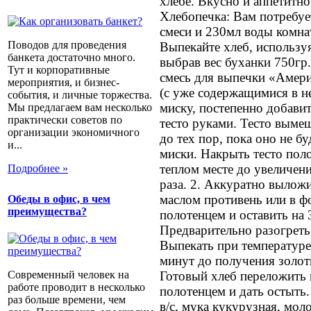
хлебе. Вкусно и аппетитн
Хлебопечка: Вам потребуе
смеси и 230мл воды комна
Поводов для проведения
Выпекайте хлеб, использу
банкета достаточно много.
выбрав вес буханки 750гр
Тут и корпоративные
смесь для выпечки «Амер
мероприятия, и бизнес-
(с уже содержащимися в н
события, и личные торжества.
миску, постепенно добавит
Мы предлагаем вам несколько
практически советов по
тесто руками. Тесто вымеш
организации экономичного
до тех пор, пока оно не бу
и...
миски. Накрыть тесто поло
теплом месте до увеличени
Подробнее »
раза. 2. Аккуратно выложи
маслом противень или в ф
Обеды в офис, в чем
преимущества?
полотенцем и оставить на 
Предварительно разогреть
Выпекать при температуре
минут до получения золот
Готовый хлеб переложить 
Современный человек на
работе проводит в несколько
полотенцем и дать остыть
раз больше времени, чем
в/с, мука кукурузная, моло