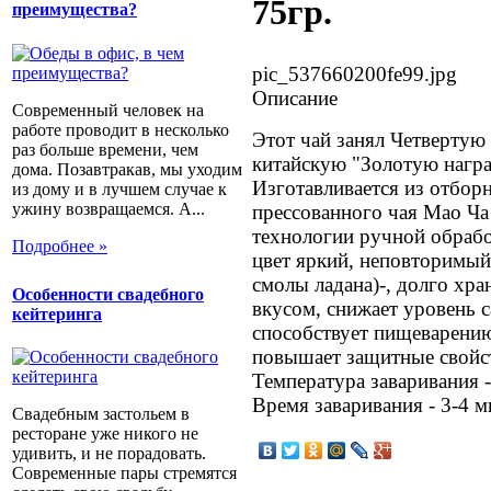
75гр.
преимущества?
pic_537660200fe99.jpg
Описание
Современный человек на
работе проводит в несколько
Этот чай занял Четверту
раз больше времени, чем
китайскую "Золотую награ
дома. Позавтракав, мы уходим
Изготавливается из отбор
из дому и в лучшем случае к
ужину возвращаемся. А...
прессованного чая Мао Ча
технологии ручной обрабо
Подробнее »
цвет яркий, неповторимый
смолы ладана)-, долго хра
Особенности свадебного
вкусом, снижает уровень с
кейтеринга
способствует пищеварению
повышает защитные свойс
Температура заваривания -
Время заваривания - 3-4 м
Свадебным застольем в
ресторане уже никого не
удивить, и не порадовать.
Современные пары стремятся