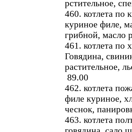
рстительное, сп
460. котлета по к
куриное филе, ма
грибной, масло 
461. котлета по 
Говядина, свинин
растительное, ль
89.00
462. котлета пож
филе куриное, х
чеснок, паниров
463. котлета пол
говядина, сало ш