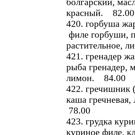
болгарский, масл
красный. 82.00
420. горбуша жар
филе горбуши, п
растительное, л
421. гренадер жа
рыба гренадер, м
лимон. 84.00
422. гречишник (
каша гречневая,
78.00
423. грудка кури
куриное филе, кл