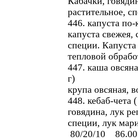
Кабачки, говядин
растительное, с
446. капуста по-
капуста свежея, 
специи. Капуста
тепловой обраб
447. каша овсяна
г)
крупа овсяная, в
448. кебаб-чета (
говядина, лук ре
специи, лук мар
80/20/10 86.00