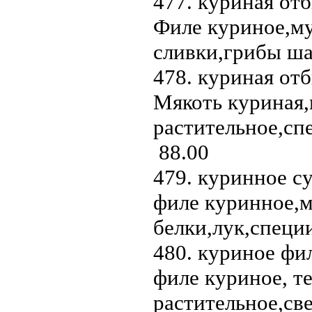
477. куриная отб
Филе куриное,му
сливки,грибы ш
478. куриная отб
Мякоть куриная,
растительное,сп
88.00
479. куринное су
филе куринное,м
белки,лук,специ
480. куриное филе
филе куриное, те
растительное,св