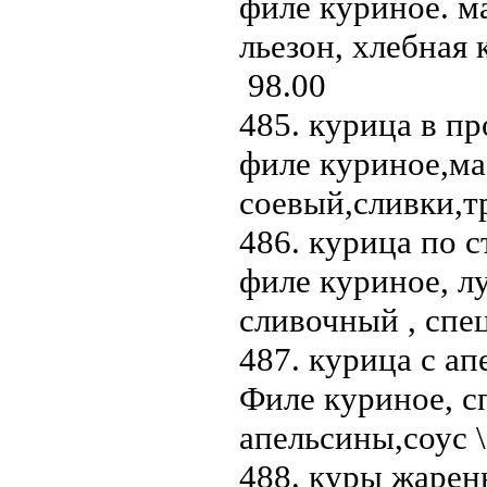
филе куриное. ма
льезон, хлебная 
98.00
485. курица в пр
филе куриное,ма
соевый,сливки,т
486. курица по с
филе куриное, лу
сливочный , спе
487. курица с ап
Филе куриное, с
апельсины,соус 
488. куры жаренн