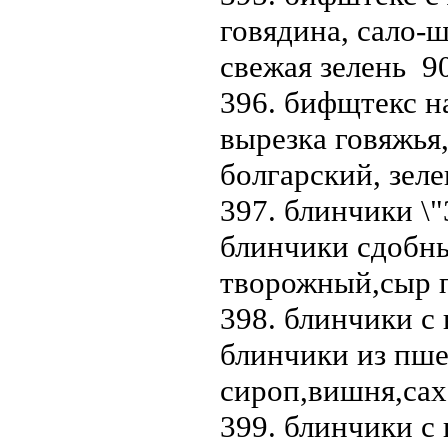
говядина, сало-ш
свежая зелень 9
396. бифщтекс на
вырезка говяжья,
болгарский, зел
397. блинчики \"
блинчики сдобны
творожный,сыр 
398. блинчики с 
блинчики из пш
сироп,вишня,сах
399. блинчики с