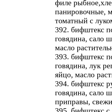
филе рыбное,хле
панировочные, ма
томатный с луко
392. бифштекс по
говядина, сало ш
масло раститель
393. бифштекс по
говядина, лук р
яйцо, масло рас
394. бифштекс р
говядина, сало ш
приправы, свеж
395. бифштекс с 