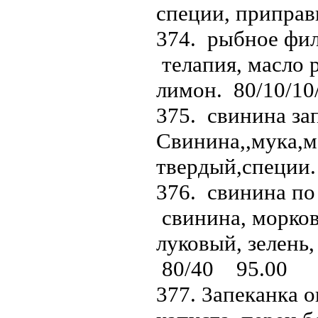
специи, приправ
374. рыбное филе
телапия, масло р
лимон. 80/10/1
375. свинина зап
Свинина,,мука,м
твердый,специи
376. свинина по 
свинина, морков
луковый, зелень,
80/40 95.00
377. 3апеканка о