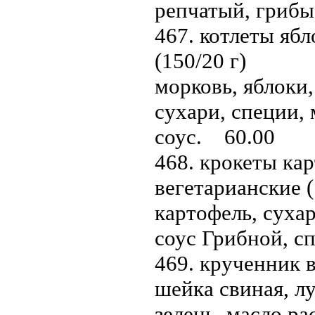
репчатый, грибы
467. котлеты ябл
(150/20 г)
морковь, яблоки
сухари, специи,
соус. 60.00
468. крокеты ка
вегетарианские (
картофель, суха
соус Грибной, с
469. крученник в
шейка свиная, л
зелень, масло р