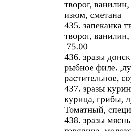
творог, ванилин,
изюм, сметана 
435. запеканка т
творог, ванилин,
75.00
436. зразы донск
рыбное филе. ,л
растительное, с
437. зразы курин
курица, грибы, л
Томатный, специ
438. зразы мясны
говядина, молоко