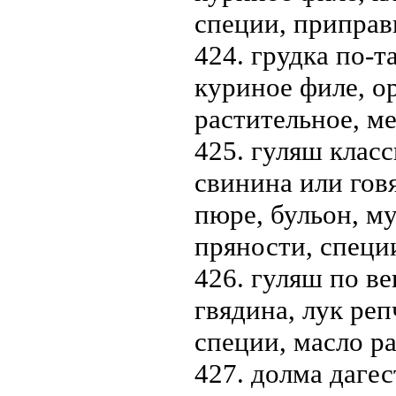
специи, приправ
424. грудка по-т
куриное филе, ор
растительное, м
425. гуляш класс
свинина или говя
пюре, бульон, м
пряности, специ
426. гуляш по вен
гвядина, лук реп
специи, масло р
427. долма дагес