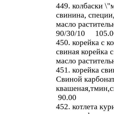
449. колбаски \"
свинина, специи
масло растительн
90/30/10 105.0
450. корейка с к
свиная корейка с
масло раститель
451. корейка св
Свиной карбонат
квашеная,тмин,с
90.00
452. котлета кури