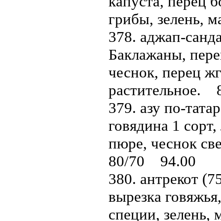
капуста, перец б
грибы, зелень, 
378. аджап-санда
Баклажаны, пере
чеснок, перец жг
растительное. 
379. азу по-татар
говядина 1 сорт,
пюре, чеснок све
80/70 94.00
380. антрекот (75
вырезка говяжья,
специи, зелень,