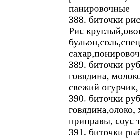
панировочные 
388. биточки рис
Рис круглый,ов
бульон,соль,спе
сахар,понирово
389. биточки руб
говядина, молоко
свежий огурчик,
390. биточки руб
говядина,олоко, 
приправы, соус 
391. биточки рыб