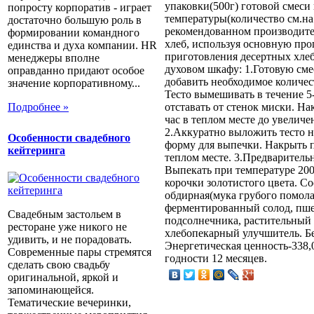
упаковки(500г) готовой смеси
попросту корпоратив - играет
температуры(количество см.на 
достаточно большую роль в
рекомендованном производите
формировании командного
хлеб, используя основную прог
единства и духа компании. HR
приготовления десертных хлеб
менеджеры вполне
духовом шкафу: 1.Готовую сме
оправданно придают особое
добавить необходимое количес
значение корпоративному...
Тесто вымешивать в течение 5-
Подробнее »
отставать от стенок миски. На
час в теплом месте до увеличе
2.Аккуратно выложить тесто н
Особенности свадебного
форму для выпечки. Накрыть п
кейтеринга
теплом месте. 3.Предваритель
Выпекать при температуре 200
корочки золотистого цвета. Со
обдирная(мука грубого помола)
ферментированный солод, пше
Свадебным застольем в
подсолнечника, растительный 
ресторане уже никого не
хлебопекарный улучшитель. Бел
удивить, и не порадовать.
Энергетическая ценность-338,
Современные пары стремятся
годности 12 месяцев.
сделать свою свадьбу
оригинальной, яркой и
запоминающейся.
Тематические вечеринки,