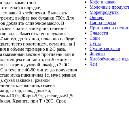
Кофе и какао
 и воды комнатной
Молочные продукт
этикетке) в порядке,
Морепродукты
лем вашей хлебопечки. Выпекать
Овощи
рамму, выбрав вес буханки 750г. Для
Пасты, соусы
ов добавить сливочное масло. В
Приправы и специ
сь высыпать в миску, постепенно
Сладости
тво воды. Замесить тесто руками.
Соки
7 минут, до тех пор, пока оно не будет
Супы
крыть тесто полотенцем, оставить на 1
Сухие завтраки
ния в объеме примерно в 2-3 раза.
Фрукты
а смазанный маслом противень или в
Хлебобулочные изд
олотенцем и оставить на 30 минут в
Чай
но разогреть духовой шкаф до 220С.
С в течение 40-50 минут до получения
став: мука пшеничная 1с, мука ржаная
, сухая закваска, ржаной
ничная клейковина, семена
жир, сахар, соль, дрожжи,
ки-10,0г, Жиры-5,9г, углеводы-61,5г.
0ккал. Хранить при Т +20C. Срок