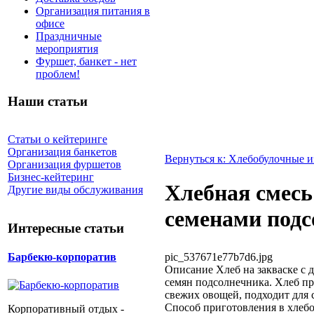
Организация питания в
офисе
Праздничные
мероприятия
Фуршет, банкет - нет
проблем!
Наши статьи
Статьи о кейтеринге
Организация банкетов
Вернуться к: Хлебобулочные и
Организация фуршетов
Бизнес-кейтеринг
Хлебная смесь
Другие виды обслуживания
семенами подс
Интересные статьи
pic_537671e77b7d6.jpg
Барбекю-корпоратив
Описание
Хлеб на закваске с 
семян подсолнечника. Хлеб пре
свежих овощей, подходит для 
Способ приготовления в хлебо
Корпоративный отдых -