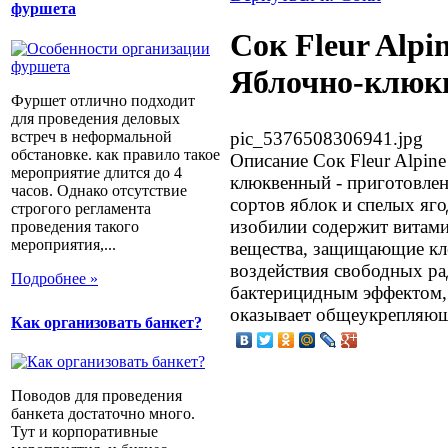
фуршета
Сок Fleur Alpi
Яблочно-клюк
Фуршет отлично подходит
для проведения деловых
встреч в неформальной
pic_5376508306941.jpg
обстановке. как правило такое
Описание
Сок Fleur Alpine
мероприятие длится до 4
клюквенный - приготовлен
часов. Однако отсутствие
сортов яблок и спелых яг
строгого регламента
изобилии содержит витами
проведения такого
мероприятия,...
вещества, защищающие кле
воздействия свободных ра
Подробнее »
бактерицидным эффектом,
оказывает общеукрепляющ
Как организовать банкет?
Поводов для проведения
банкета достаточно много.
Тут и корпоративные