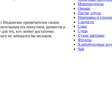
Морепродукты
Овощи
Пасты, соусы
Приправы и специ
Сладости
з Индонезии примечателен своим
Соки
длительным послевкусием, ароматом и
Супы
 для тех, кто любит достаточно
Сухие завтраки
рого не забивался бы молоком.
Фрукты
Хлебобулочные изд
Чай