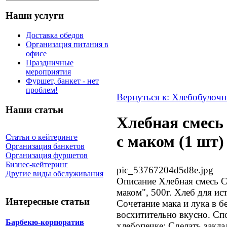
Наши услуги
Доставка обедов
Организация питания в
офисе
Праздничные
мероприятия
Фуршет, банкет - нет
проблем!
Вернуться к: Хлебобулочн
Наши статьи
Хлебная смесь
с маком (1 шт)
Статьи о кейтеринге
Организация банкетов
Организация фуршетов
Бизнес-кейтеринг
pic_53767204d5d8e.jpg
Другие виды обслуживания
Описание
Хлебная смесь С
маком", 500г. Хлеб для и
Интересные статьи
Сочетание мака и лука в б
восхитительно вкусно. Сп
Барбекю-корпоратив
хлебопечке: Сделать закла