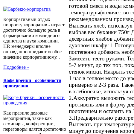
готовой смеси и воды ком
температуры(количество см
рекомендованном произво
Корпоративный отдых -
попросту корпоратив - играет
Выпекать хлеб, используя
достаточно большую роль в
выбрав вес буханки 750г 
формировании командного
десертных хлебов добавит
единства и духа компании.
духовом шкафу: 1.Готовую
HR менеджеры вполне
постепенно добавить необ
оправданно придают особое
значение корпоративному...
Замесить тесто руками. Те
5-7 минут, до тех пор, пок
Подробнее »
стенок миски. Накрыть тес
1 час в теплом месте до у
Кофе-брейки - особенности
примерно в 2-3 раза. Так
проведения
в хлебопечке, используя 
2.Аккуратно выложить тес
противень или в форму дл
полотенцем и оставить на 
Как правило деловые
3.Предварительно разогре
мероприятия, такие как
Выпекать при температуре
семинары, конференции,
переговоры длятся достаточно
минут до получения короч