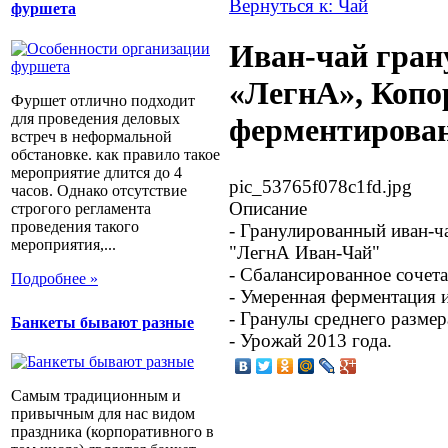
Вернуться к: Чай
фуршета
Иван-чай гра
«ЛегнА», Копо
Фуршет отлично подходит
для проведения деловых
ферментирова
встреч в неформальной
обстановке. как правило такое
мероприятие длится до 4
pic_53765f078c1fd.jpg
часов. Однако отсутствие
Описание
строгого регламента
проведения такого
- Гранулированный иван-ч
мероприятия,...
"ЛегнА Иван-Чай"
- Сбалансированное сочета
Подробнее »
- Умеренная ферментация 
- Гранулы среднего размер
Банкеты бывают разные
- Урожай 2013 года.
Самым традиционным и
привычным для нас видом
праздника (корпоративного в