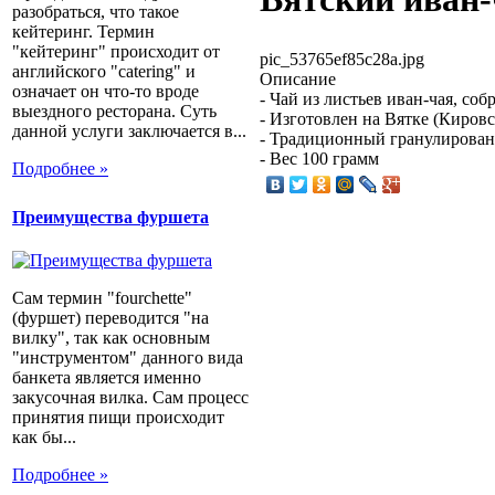
разобраться, что такое
кейтеринг. Термин
"кейтеринг" происходит от
pic_53765ef85c28a.jpg
английского "catering" и
Описание
означает он что-то вроде
- Чай из листьев иван-чая, со
выездного ресторана. Суть
- Изготовлен на Вятке (Кировс
данной услуги заключается в...
- Традиционный гранулирован
- Вес 100 грамм
Подробнее »
Преимущества фуршета
Сам термин "fourchette"
(фуршет) переводится "на
вилку", так как основным
"инструментом" данного вида
банкета является именно
закусочная вилка. Сам процесс
принятия пищи происходит
как бы...
Подробнее »