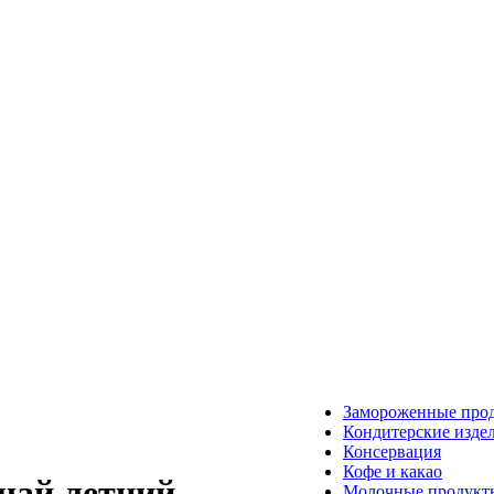
Замороженные про
Кондитерские изде
Консервация
Кофе и какао
чай летний
Молочные продукт